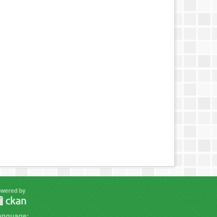
wered by
anguage