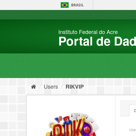
Skip
BRASIL
to
content
Instituto Federal do Acre
Portal de Da
Users
RIKVIP
D
User