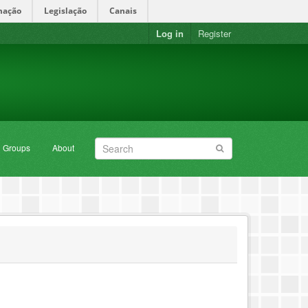
mação
Legislação
Canais
Log in
Register
Groups
About