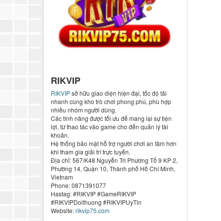
RIKVIP
RIKVIP
sở hữu giao diện hiện đại, tốc độ tải
nhanh cùng kho trò chơi phong phú, phù hợp
nhiều nhóm người dùng.
Các tính năng được tối ưu để mang lại sự tiện
lợi, từ thao tác vào game cho đến quản lý tài
khoản.
Hệ thống bảo mật hỗ trợ người chơi an tâm hơn
khi tham gia giải trí trực tuyến.
Địa chỉ: 567/K48 Nguyễn Tri Phương Tổ 9 KP 2,
Phường 14, Quận 10, Thành phố Hồ Chí Minh,
Vietnam
Phone: 0871391077
Hastag: #RIKVIP #GameRIKVIP
#RIKVIPDoithuong #RIKVIPUyTin
Website:
rikvip75.com