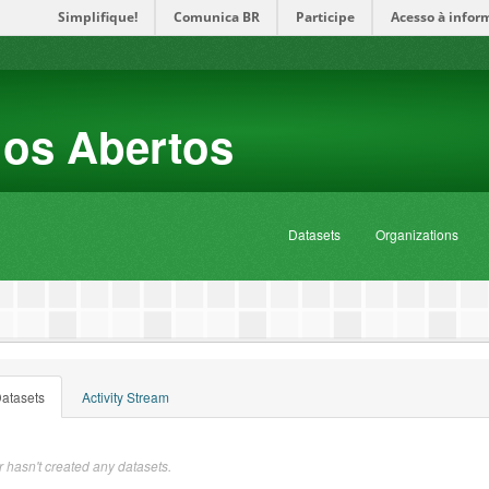
Simplifique!
Comunica BR
Participe
Acesso à infor
dos Abertos
Datasets
Organizations
atasets
Activity Stream
 hasn't created any datasets.