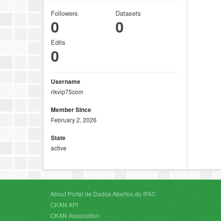
Followers
Datasets
0
0
Edits
0
Username
rikvip75com
Member Since
February 2, 2026
State
active
About Portal de Dados Abertos do IFAC
CKAN API
CKAN Association