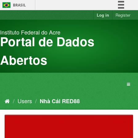
Skip
BRASIL
to
content
Log in
Register
Simplifique!
Comunica BR
Instituto Federal do Acre
Participe
Portal de Dados
Acesso à informação
Legislação
Abertos
Canais
Users
Nhà Cái RED88