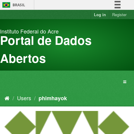
Skip
BRASIL
to
content
Log in
Register
Simplifique!
Comunica BR
Instituto Federal do Acre
Participe
Portal de Dados
Acesso à informação
Legislação
Abertos
Canais
Users
phimhayok