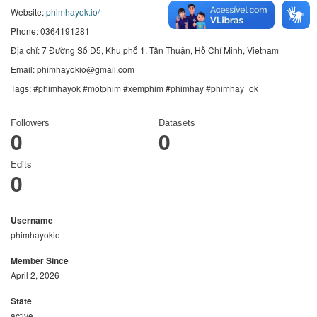
Website:
phimhayok.io/
Phone: 0364191281
Địa chỉ: 7 Đường Số D5, Khu phố 1, Tân Thuận, Hồ Chí Minh, Vietnam
Email: phimhayokio@gmail.com
Tags: #phimhayok #motphim #xemphim #phimhay #phimhay_ok
Followers
Datasets
0
0
Edits
0
Username
phimhayokio
Member Since
April 2, 2026
State
active