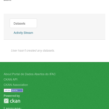
Datasets
Activity Stream
User hasn't created any datasets.
About Portal de Dados Abertos do IFAC
CKAN API
CKAN Association
Powered by
Language