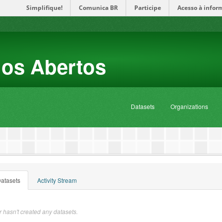
Simplifique!
Comunica BR
Participe
Acesso à infor
dos Abertos
Datasets
Organizations
atasets
Activity Stream
 hasn't created any datasets.