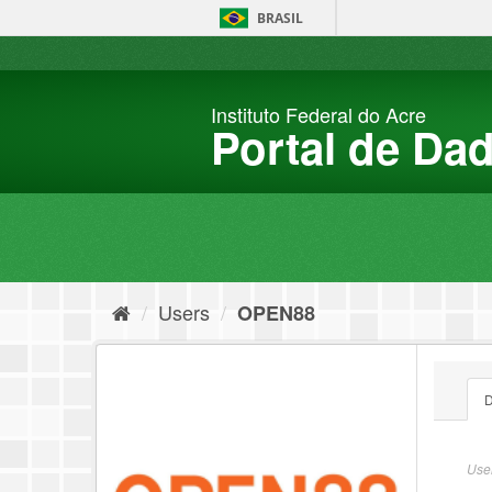
Skip
BRASIL
to
content
Instituto Federal do Acre
Portal de Da
Users
OPEN88
D
User