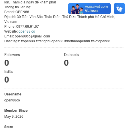
lớn. Tham gia ngay để khám phá!
Thông tin liên hệ:
Brand: OPEN88
Địa chỉ: 30 Trần Văn Sắc, Thảo Điền, Thủ Đức, Thành phố Hồ Chí Minh,
Vietnam
Phone: 0977.69.61.67
Website:
open88.co
Email: open88co@gmail.com
Hashtags: #open88 #trangchuopen88 #thethaoopen88 #slotopen88
Followers
Datasets
0
0
Edits
0
Username
open88co
Member Since
May 9, 2026
State