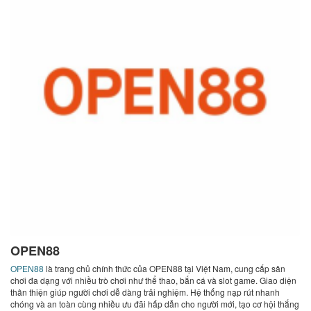
OPEN88
OPEN88
là trang chủ chính thức của OPEN88 tại Việt Nam, cung cấp sân
chơi đa dạng với nhiều trò chơi như thể thao, bắn cá và slot game. Giao diện
thân thiện giúp người chơi dễ dàng trải nghiệm. Hệ thống nạp rút nhanh
chóng và an toàn cùng nhiều ưu đãi hấp dẫn cho người mới, tạo cơ hội thắng