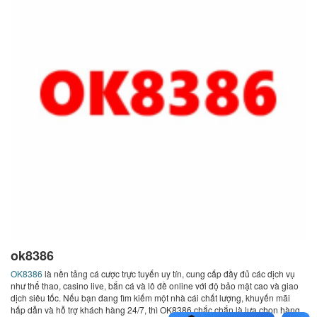
ok8386
OK8386
là nền tảng cá cược trực tuyến uy tín, cung cấp đầy đủ các dịch vụ
như thể thao, casino live, bắn cá và lô đề online với độ bảo mật cao và giao
dịch siêu tốc. Nếu bạn đang tìm kiếm một nhà cái chất lượng, khuyến mãi
hấp dẫn và hỗ trợ khách hàng 24/7, thì OK8386 chắc chắn là lựa chọn hàng