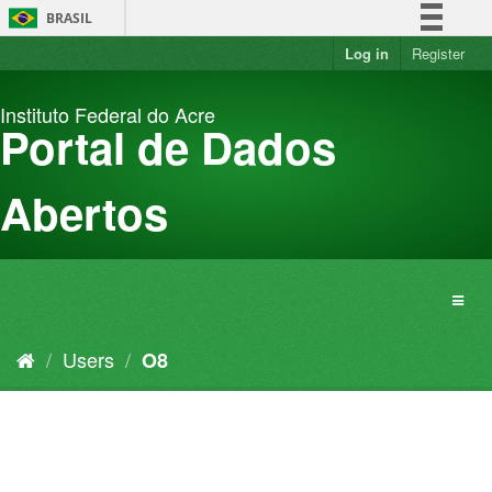
Skip
BRASIL
to
content
Log in
Register
Simplifique!
Comunica BR
Instituto Federal do Acre
Participe
Portal de Dados
Acesso à informação
Legislação
Abertos
Canais
Users
O8