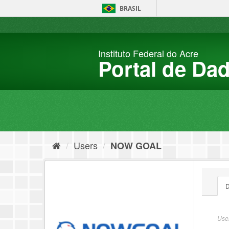
Skip
BRASIL
to
content
Instituto Federal do Acre
Portal de Da
Users
NOW GOAL
D
User