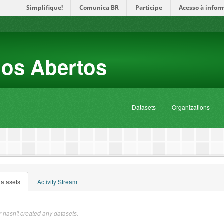
Simplifique!
Comunica BR
Participe
Acesso à infor
dos Abertos
Datasets
Organizations
atasets
Activity Stream
 hasn't created any datasets.