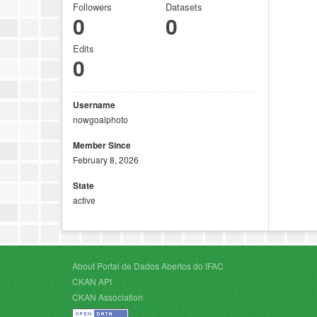
Followers
Datasets
0
0
Edits
0
Username
nowgoalphoto
Member Since
February 8, 2026
State
active
About Portal de Dados Abertos do IFAC
CKAN API
CKAN Association