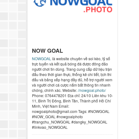
NOW GOAL
NOWGOAL
là website chuyên về soi kèo, tỷ số
trực tuyến và kết quả bóng đá được đông đảo
người chơi tin dùng. Trang cung cấp dữ liệu trận
đấu theo thời gian thực, thống kê chi tiết, lịch thi
đấu và bảng xếp hạng đầy đủ, hỗ trợ người xem
và người chơi cá cược nắm bắt thông tin nhanh
chóng, chính xác. Website:
//nowgoal.photo/
Phone: 0764478201 Địa chỉ: 24/10 Liên khu 10-
11, Bình Trị Đông, Bình Tân, Thành phố Hồ Chí
Minh, Việt Nam Email:
nowgoalphoto@gmail.com Tags: #NOWGOAL
#NOW_GOAL #nowgoalphoto
#trangchu_NOWGOAL #dangky_NOWGOAL
#linkvao_NOWGOAL