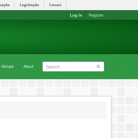
mação
Legislação
Canais
Log in
Register
Groups
About