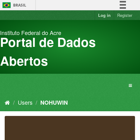
Skip
BRASIL
to
content
Log in
Register
Simplifique!
Comunica BR
Instituto Federal do Acre
Participe
Portal de Dados
Acesso à informação
Legislação
Abertos
Canais
Users
NOHUWIN