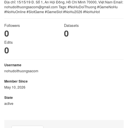
Địa chỉ: 15/15/19 Đ. Số 1, An Hội Đông, Hồ Chí Minh 70000, Việt Nam Email:
nohudoithuongsacom@gmail.com Tags: #NoHuDoiThuong #GameNoHu
#NoHuOnline #SlotGame #GameSlot #NoHu2026 #NoHuHot
Followers
Datasets
0
0
Edits
0
Username
nohudoithuongsacom
Member Since
May 10, 2026
State
active