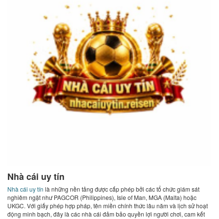
Nhà cái uy tín
Nhà cái uy tín
là những nền tảng được cấp phép bởi các tổ chức giám sát
nghiêm ngặt như PAGCOR (Philippines), Isle of Man, MGA (Malta) hoặc
UKGC. Với giấy phép hợp pháp, tên miền chính thức lâu năm và lịch sử hoạt
động minh bạch, đây là các nhà cái đảm bảo quyền lợi người chơi, cam kết