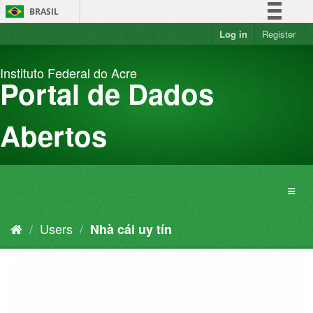
Skip
BRASIL
to
content
Log in
Register
Simplifique!
Comunica BR
Instituto Federal do Acre
Participe
Portal de Dados
Acesso à informação
Legislação
Abertos
Canais
Users
Nhà cái uy tín