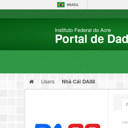
Skip
BRASIL
to
content
Instituto Federal do Acre
Portal de Da
Users
Nhà Cái DA88
D
User