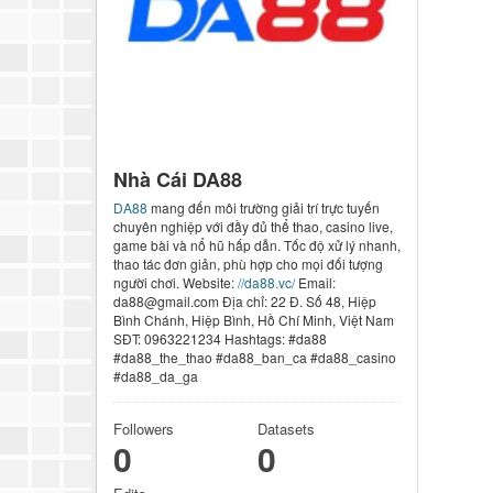
Nhà Cái DA88
DA88
mang đến môi trường giải trí trực tuyến
chuyên nghiệp với đầy đủ thể thao, casino live,
game bài và nổ hũ hấp dẫn. Tốc độ xử lý nhanh,
thao tác đơn giản, phù hợp cho mọi đối tượng
người chơi. Website:
//da88.vc/
Email:
da88@gmail.com Địa chỉ: 22 Đ. Số 48, Hiệp
Bình Chánh, Hiệp Bình, Hồ Chí Minh, Việt Nam
SĐT: 0963221234 Hashtags: #da88
#da88_the_thao #da88_ban_ca #da88_casino
#da88_da_ga
Followers
Datasets
0
0