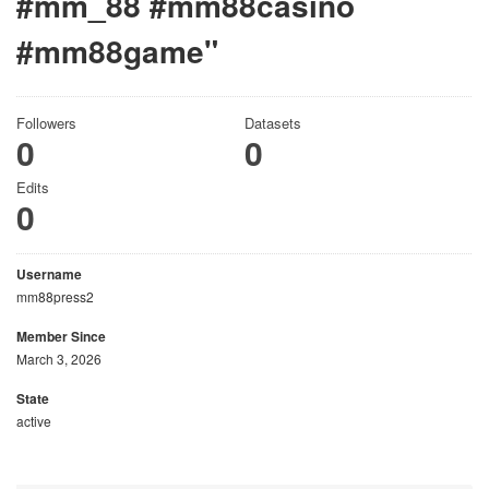
#mm_88 #mm88casino
#mm88game"
Followers
Datasets
0
0
Edits
0
Username
mm88press2
Member Since
March 3, 2026
State
active