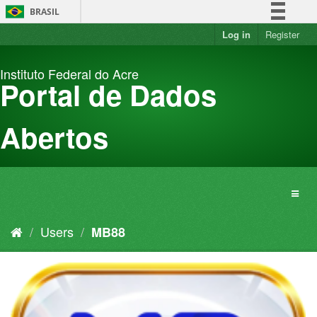
Skip
BRASIL
to
content
Log in
Register
Simplifique!
Comunica BR
Instituto Federal do Acre
Participe
Portal de Dados
Acesso à informação
Legislação
Abertos
Canais
Users
MB88