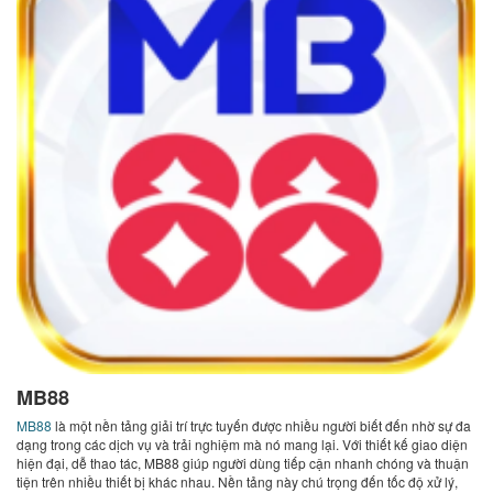
MB88
MB88
là một nền tảng giải trí trực tuyến được nhiều người biết đến nhờ sự đa
dạng trong các dịch vụ và trải nghiệm mà nó mang lại. Với thiết kế giao diện
hiện đại, dễ thao tác, MB88 giúp người dùng tiếp cận nhanh chóng và thuận
tiện trên nhiều thiết bị khác nhau. Nền tảng này chú trọng đến tốc độ xử lý,