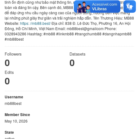
tính ổn định cũng như bảo mật thông tin, nhằm tạo ra môi trường giải trí an
toàn và đáng tin cậy. Bên cạnh đó, MB88 liên tục обнове và cải tiến hệ thống
để đáp ứng nhu cầu ngày càng cao của người dùng, hướng đến việc mang
lại những phút giây thư giãn và trải nghiệm hấp dẫn. Tên Thương Hiệu: MB88
Website:
https: //mb88.best/
Địa chỉ: 838 Đ. Lê Đức Thọ, Phường 16, An Hội
Đông, Hồ Chí Minh, Việt Nam Email: mb88best@gmailcom Phone:
0328943286 Hashtag: #mb88 #linkmb88 #trangchumb88 #dangnhapmb88
#mb88best
Followers
Datasets
0
0
Edits
0
Username
mb88best
Member Since
May 10, 2026
State
active