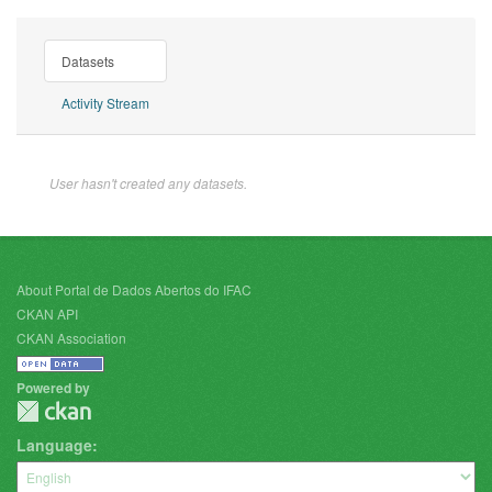
Datasets
Activity Stream
User hasn't created any datasets.
About Portal de Dados Abertos do IFAC
CKAN API
CKAN Association
Powered by
Language