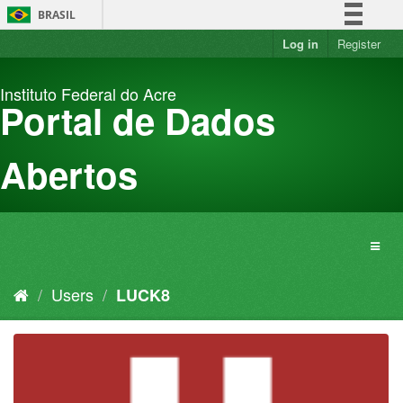
Skip
BRASIL
to
content
Log in
Register
Simplifique!
Comunica BR
Instituto Federal do Acre
Participe
Portal de Dados
Acesso à informação
Legislação
Abertos
Canais
Users
LUCK8