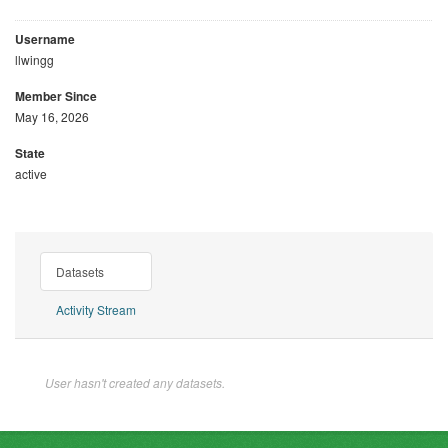
Username
llwingg
Member Since
May 16, 2026
State
active
Datasets
Activity Stream
User hasn't created any datasets.