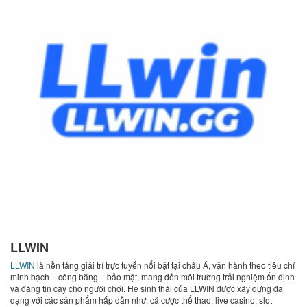
LLWIN
LLWIN
là nền tảng giải trí trực tuyến nổi bật tại châu Á, vận hành theo tiêu chí
minh bạch – công bằng – bảo mật, mang đến môi trường trải nghiệm ổn định
và đáng tin cậy cho người chơi. Hệ sinh thái của LLWIN được xây dựng đa
dạng với các sản phẩm hấp dẫn như: cá cược thể thao, live casino, slot