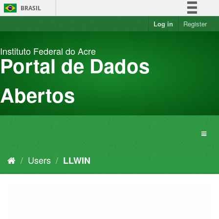
Skip
BRASIL
to
content
Log in
Register
Simplifique!
Comunica BR
Instituto Federal do Acre
Participe
Portal de Dados
Acesso à informação
Legislação
Abertos
Canais
Users
LLWIN