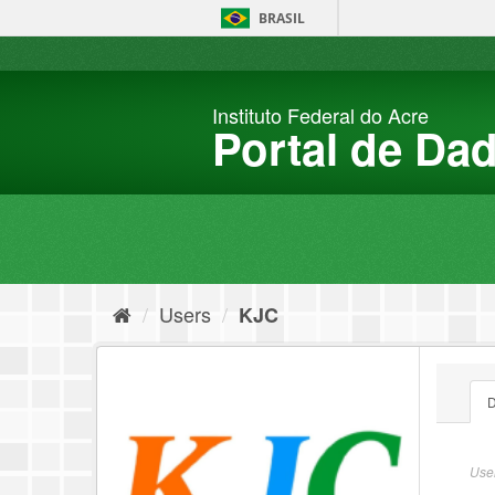
Skip
BRASIL
to
content
Instituto Federal do Acre
Portal de Da
Users
KJC
D
User