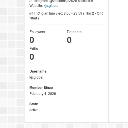
✅ Telegram: @vieclamkjc2026 sssssss 🌐
Website:
kjc.global
🕗 Thời gian làm việc: 8:00 - 23:59 ( Thứ 2 - Chủ
Nhật )
Followers
Datasets
0
0
Edits
0
Username
kjcglobal
Member Since
February 4, 2026
State
active