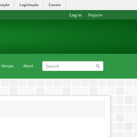
mação
Legislação
Canais
Log in
Register
Groups
About