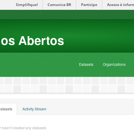
Simplifique!
Comunica BR
Participe
Acesso à infor
dos Abertos
Datasets
Organizations
atasets
Activity Stream
 hasn't created any datasets.