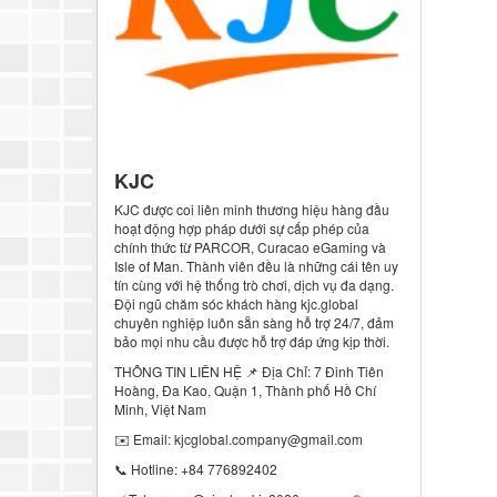
KJC
KJC được coi liên minh thương hiệu hàng đầu
hoạt động hợp pháp dưới sự cấp phép của
chính thức từ PARCOR, Curacao eGaming và
Isle of Man. Thành viên đều là những cái tên uy
tín cùng với hệ thống trò chơi, dịch vụ đa dạng.
Đội ngũ chăm sóc khách hàng kjc.global
chuyên nghiệp luôn sẵn sàng hỗ trợ 24/7, đảm
bảo mọi nhu cầu được hỗ trợ đáp ứng kịp thời.
THÔNG TIN LIÊN HỆ 📌 Địa Chỉ: 7 Đinh Tiên
Hoàng, Đa Kao, Quận 1, Thành phố Hồ Chí
Minh, Việt Nam
✉️ Email: kjcglobal.company@gmail.com
📞 Hotline: +84 776892402