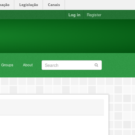
mação
Legislação
Canais
Log in
Register
Groups
About