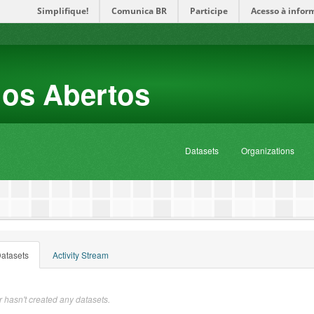
Simplifique!
Comunica BR
Participe
Acesso à infor
dos Abertos
Datasets
Organizations
atasets
Activity Stream
 hasn't created any datasets.