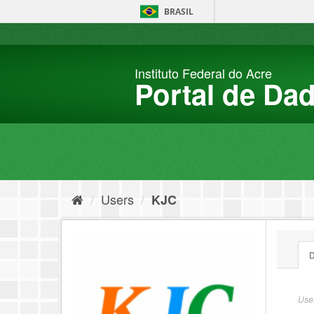
Skip
BRASIL
to
content
Instituto Federal do Acre
Portal de Da
Users
KJC
D
User