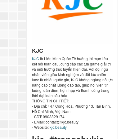
KJC
KJC
là Liên Minh Quốc Tế hướng tới mục tiêu
kết nối toàn cầu, cung cấp các tựa game giải trí
và môi trường trực tuyến hiện đại. Với đội ngũ
nhân viên giàu kinh nghiệm và đối tác chiến
lược từ nhiều quốc gia, KJC không ngừng nỗ lực
nâng cao chất lượng đào tạo, giúp hội viên tin
tưởng toàn diện, hội nhập và thành công trong
thời đại toàn cầu hóa.
THÔNG TIN CHI TIẾT:
- Địa chỉ: 447 Cộng Hòa, Phường 13, Tân Bình,
Hồ Chí Minh, Việt Nam
- SĐT: 0903829174
- EMail: contact@kjc.beauty
- Website:
kjc.beauty