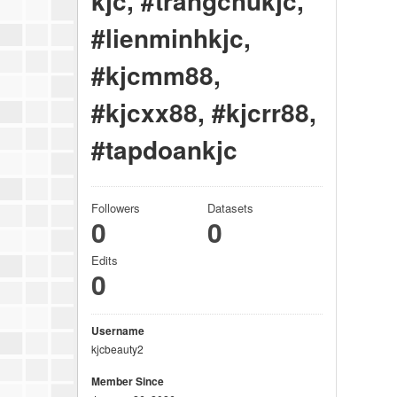
kjc, #trangchukjc,
#lienminhkjc,
#kjcmm88,
#kjcxx88, #kjcrr88,
#tapdoankjc
Followers
Datasets
0
0
Edits
0
Username
kjcbeauty2
Member Since