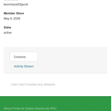
keonhacai55jpnet
Member Since
May 9, 2026
State
active
Datasets
Activity Stream
User hasn't created any datasets.
About Portal de Dados Abertos do IFAC