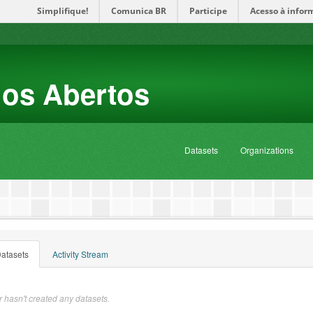
Simplifique!
Comunica BR
Participe
Acesso à infor
dos Abertos
Datasets
Organizations
atasets
Activity Stream
 hasn't created any datasets.