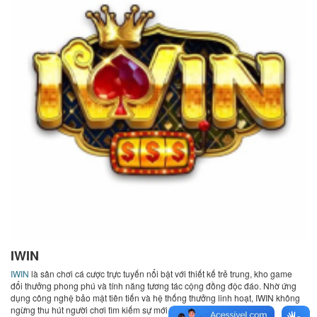
IWIN
IWIN
là sân chơi cá cược trực tuyến nổi bật với thiết kế trẻ trung, kho game
đổi thưởng phong phú và tính năng tương tác cộng đồng độc đáo. Nhờ ứng
dụng công nghệ bảo mật tiên tiến và hệ thống thưởng linh hoạt, IWIN không
ngừng thu hút người chơi tìm kiếm sự mới lạ và an toàn.