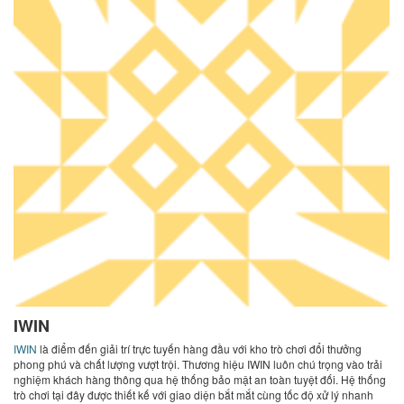
IWIN
IWIN
là điểm đến giải trí trực tuyến hàng đầu với kho trò chơi đổi thưởng
phong phú và chất lượng vượt trội. Thương hiệu IWIN luôn chú trọng vào trải
nghiệm khách hàng thông qua hệ thống bảo mật an toàn tuyệt đối. Hệ thống
trò chơi tại đây được thiết kế với giao diện bắt mắt cùng tốc độ xử lý nhanh