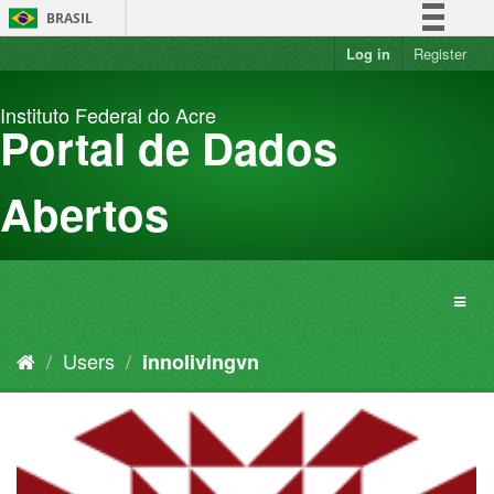
Skip
BRASIL
to
content
Log in
Register
Simplifique!
Comunica BR
Instituto Federal do Acre
Participe
Portal de Dados
Acesso à informação
Legislação
Abertos
Canais
Users
innolivingvn