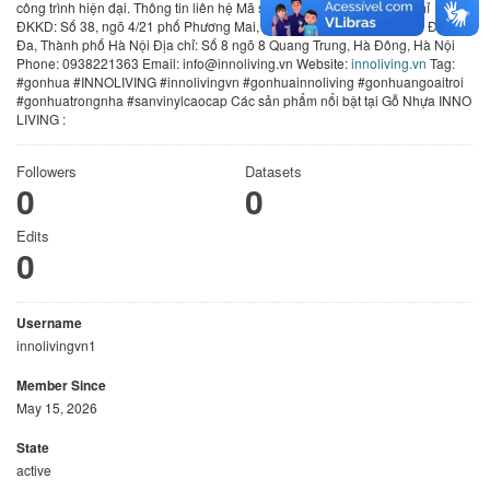
công trình hiện đại. Thông tin liên hệ Mã số thuế: 0102708602 Địa chỉ
ĐKKD: Số 38, ngõ 4/21 phố Phương Mai, Phường Phương Mai, Quận Đống
Đa, Thành phố Hà Nội Địa chỉ: Số 8 ngõ 8 Quang Trung, Hà Đông, Hà Nội
Phone: 0938221363 Email: info@innoliving.vn Website:
innoliving.vn
Tag:
#gonhua #INNOLIVING #innolivingvn #gonhuainnoliving #gonhuangoaitroi
#gonhuatrongnha #sanvinylcaocap Các sản phẩm nổi bật tại Gỗ Nhựa INNO
LIVING :
Followers
Datasets
0
0
Edits
0
Username
innolivingvn1
Member Since
May 15, 2026
State
active