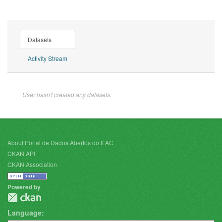
Datasets
Activity Stream
User hasn't created any datasets.
About Portal de Dados Abertos do IFAC
CKAN API
CKAN Association
Powered by
Language