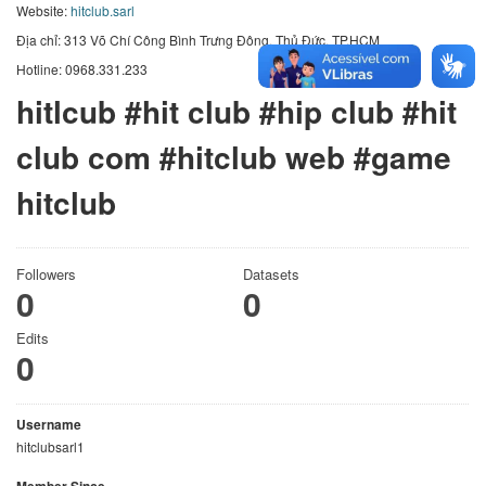
Website:
hitclub.sarl
Địa chỉ: 313 Võ Chí Công Bình Trưng Đông, Thủ Đức, TP.HCM
Hotline: 0968.331.233
hitlcub #hit club #hip club #hit
club com #hitclub web #game
hitclub
Followers
Datasets
0
0
Edits
0
Username
hitclubsarl1