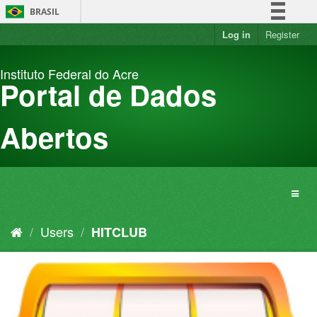
Skip
BRASIL
to
content
Log in
Register
Simplifique!
Comunica BR
Instituto Federal do Acre
Participe
Portal de Dados
Acesso à informação
Legislação
Abertos
Canais
Users
HITCLUB