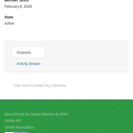
Member Since
February 6, 2026
State
active
Datasets
Activity Stream
User hasn't created any datasets.
About Portal de Dados Abertos do IFAC
CKAN API
CKAN Association