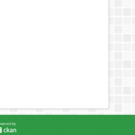
wered by