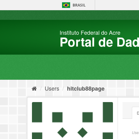
Skip
BRASIL
to
content
Instituto Federal do Acre
Portal de Da
Users
hitclub88page
D
User