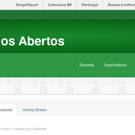
Simplifique!
Comunica BR
Participe
Acesso à infor
dos Abertos
Datasets
Organizations
atasets
Activity Stream
 hasn't created any datasets.