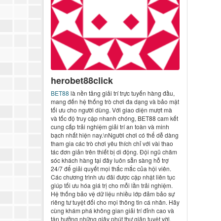
herobet88click
BET88
là nền tảng giải trí trực tuyến hàng đầu,
mang đến hệ thống trò chơi đa dạng và bảo mật
tối ưu cho người dùng. Với giao diện mượt mà
và tốc độ truy cập nhanh chóng, BET88 cam kết
cung cấp trải nghiệm giải trí an toàn và minh
bạch nhất hiện nay.\nNgười chơi có thể dễ dàng
tham gia các trò chơi yêu thích chỉ với vài thao
tác đơn giản trên thiết bị di động. Đội ngũ chăm
sóc khách hàng tại đây luôn sẵn sàng hỗ trợ
24/7 để giải quyết mọi thắc mắc của hội viên.
Các chương trình ưu đãi được cập nhật liên tục
giúp tối ưu hóa giá trị cho mỗi lần trải nghiệm.
Hệ thống bảo vệ dữ liệu nhiều lớp đảm bảo sự
riêng tư tuyệt đối cho mọi thông tin cá nhân. Hãy
cùng khám phá không gian giải trí đỉnh cao và
tận hưởng những giây phút thư giãn tuyệt vời.