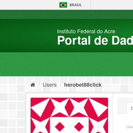
Skip
BRASIL
to
content
Instituto Federal do Acre
Portal de Da
Users
herobet88click
D
User