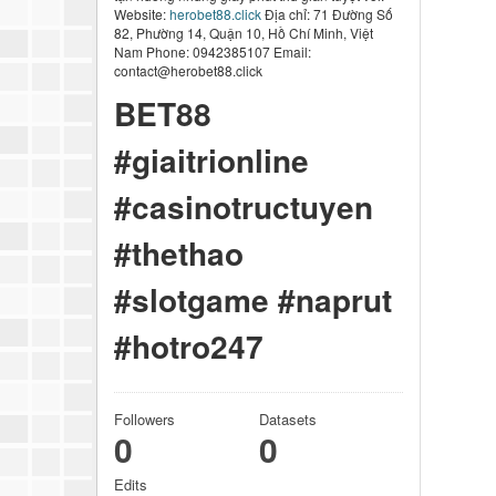
Website:
herobet88.click
Địa chỉ: 71 Đường Số
82, Phường 14, Quận 10, Hồ Chí Minh, Việt
Nam Phone: 0942385107 Email:
contact@herobet88.click
BET88
#giaitrionline
#casinotructuyen
#thethao
#slotgame #naprut
#hotro247
Followers
Datasets
0
0
Edits