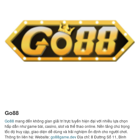
Go88
Go88
mang đến không gian giải trí trực tuyến hiện đại với nhiều lựa chọn
hấp dẫn như game bài, casino, slot và thể thao online. Nền tảng chú trọng
tốc độ truy cập, giao diện dễ dùng và trải nghiệm ổn định cho người chơi.
Thông tin liên hệ: Website:
go88game.dev
Địa chỉ: 8 Đường Số 11, Bình