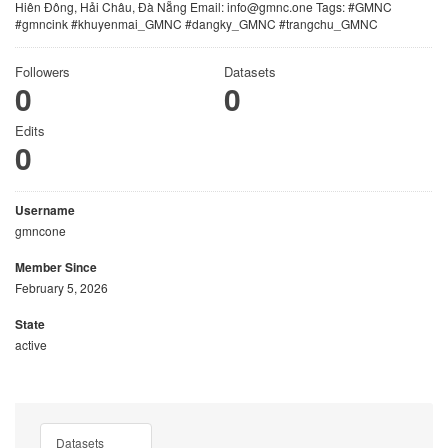
Hiên Đông, Hải Châu, Đà Nẵng Email: info@gmnc.one Tags: #GMNC
#gmncink #khuyenmai_GMNC #dangky_GMNC #trangchu_GMNC
Followers
Datasets
0
0
Edits
0
Username
gmncone
Member Since
February 5, 2026
State
active
Datasets