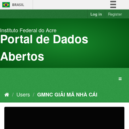
Skip
BRASIL
to
content
Log in
Register
Simplifique!
Comunica BR
Instituto Federal do Acre
Participe
Portal de Dados
Acesso à informação
Legislação
Abertos
Canais
Users
GMNC GIẢI MÃ NHÀ CÁI