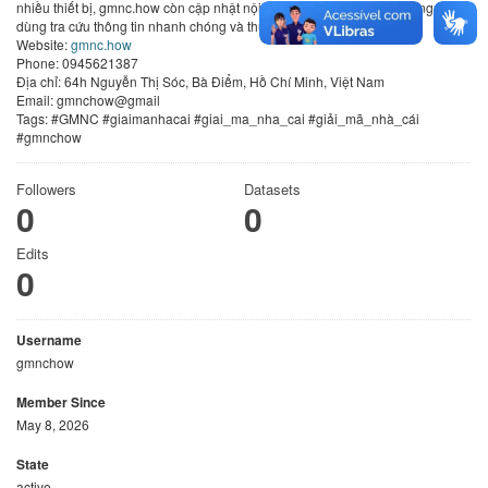
nhiều thiết bị, gmnc.how còn cập nhật nội dung định kỳ nhằm hỗ trợ người
dùng tra cứu thông tin nhanh chóng và thuận tiện hơn.
Website:
gmnc.how
Phone: 0945621387
Địa chỉ: 64h Nguyễn Thị Sóc, Bà Điểm, Hồ Chí Minh, Việt Nam
Email: gmnchow@gmail
Tags: #GMNC #giaimanhacai #giai_ma_nha_cai #giải_mã_nhà_cái
#gmnchow
Followers
Datasets
0
0
Edits
0
Username
gmnchow
Member Since
May 8, 2026
State
active