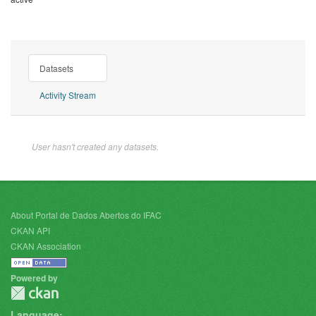
Datasets
Activity Stream
User hasn't created any datasets.
About Portal de Dados Abertos do IFAC
CKAN API
CKAN Association
Powered by
Language