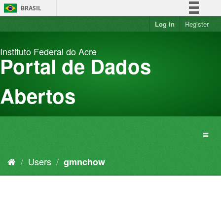
Skip
BRASIL
to
content
Log in
Register
Simplifique!
Comunica BR
Instituto Federal do Acre
Participe
Portal de Dados
Acesso à informação
Legislação
Abertos
Canais
Users
gmnchow