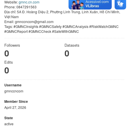
Website:
gmnc.cn.com
Phone: 0847291563
Địa chỉ: 5A Đ. Hoàng Diệu 2, Phường Linh Trung, Linh Xuân, Hồ Chí Minh,
Việt Nam
Email: gmnccncom@gmail.com
Tags: #GMNCInsights #GMNCSafety #GMNCAnalysis #RiskWatchGMNC
#GMNCReport #GMNCCheck #SafeWithGMNC
Followers
Datasets
0
0
Edits
0
Username
gmnccncom
Member Since
April 27, 2026
State
active