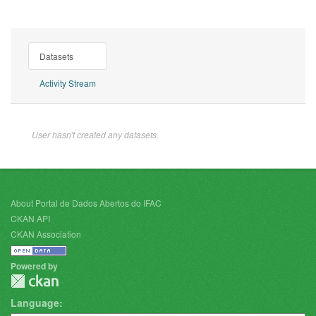
Datasets
Activity Stream
User hasn't created any datasets.
About Portal de Dados Abertos do IFAC
CKAN API
CKAN Association
Powered by
Language