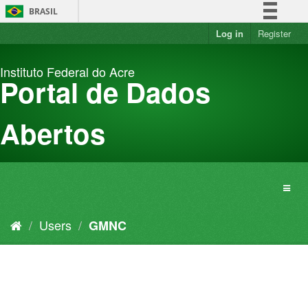
Skip
BRASIL
to
content
Log in
Register
Simplifique!
Comunica BR
Instituto Federal do Acre
Participe
Portal de Dados
Acesso à informação
Legislação
Abertos
Canais
Users
GMNC