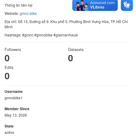
Thông tin liên hệ:
Website:
gmnc.bike
Địa chỉ: Số 13, Đường số 9, Khu phố 5, Phường Bình Hưng Hòa, TP. Hồ Chí
Minh
Hashtags: #gmnc #gmncbike #giaimanhacai
Followers
Datasets
0
0
Edits
0
Username
gmncbike1
Member Since
May 13, 2026
State
active