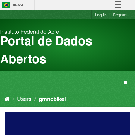
Skip
BRASIL
to
content
Log in
Register
Simplifique!
Comunica BR
Instituto Federal do Acre
Participe
Portal de Dados
Acesso à informação
Legislação
Abertos
Canais
Users
gmncbike1