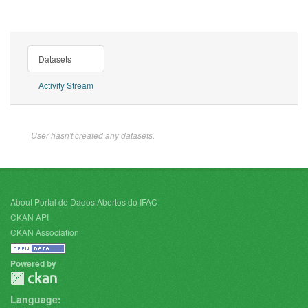
Datasets
Activity Stream
User hasn't created any datasets.
About Portal de Dados Abertos do IFAC
CKAN API
CKAN Association
Powered by
Language