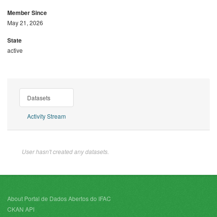
Member Since
May 21, 2026
State
active
Datasets
Activity Stream
User hasn't created any datasets.
About Portal de Dados Abertos do IFAC
CKAN API