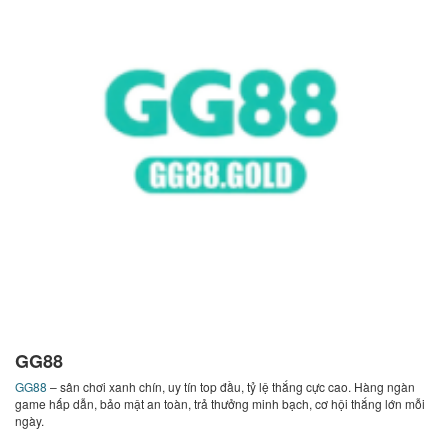
GG88
GG88
– sân chơi xanh chín, uy tín top đầu, tỷ lệ thắng cực cao. Hàng ngàn
game hấp dẫn, bảo mật an toàn, trả thưởng minh bạch, cơ hội thắng lớn mỗi
ngày.