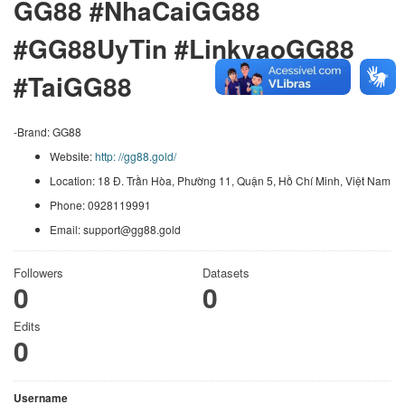
GG88 #NhaCaiGG88
#GG88UyTin #LinkvaoGG88
#TaiGG88
-Brand: GG88
Website:
http: //gg88.gold/
Location: 18 Đ. Trần Hòa, Phường 11, Quận 5, Hồ Chí Minh, Việt Nam
Phone: 0928119991
Email: support@gg88.gold
Followers
Datasets
0
0
Edits
0
Username