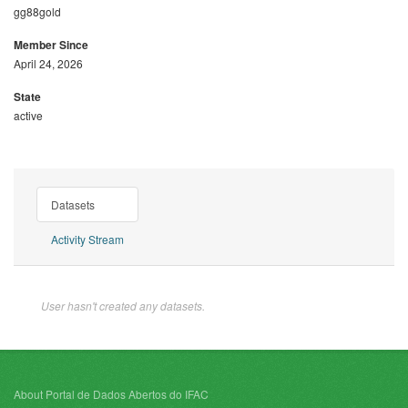
gg88gold
Member Since
April 24, 2026
State
active
Datasets
Activity Stream
User hasn't created any datasets.
About Portal de Dados Abertos do IFAC