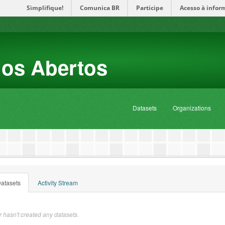
Simplifique!
Comunica BR
Participe
Acesso à infor
dos Abertos
Datasets
Organizations
atasets
Activity Stream
 hasn't created any datasets.