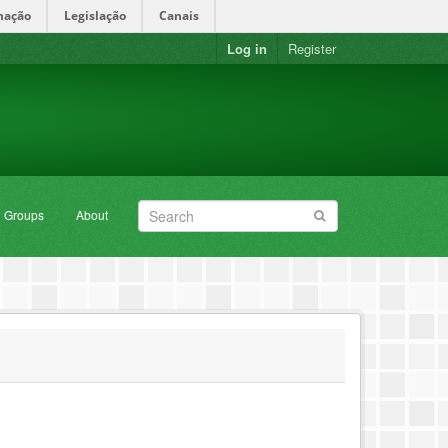
mação
Legislação
Canais
Log in
Register
Groups
About