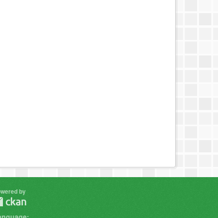
wered by
anguage