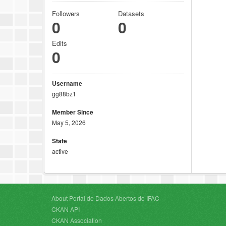
Followers
Datasets
0
0
Edits
0
Username
gg88bz1
Member Since
May 5, 2026
State
active
About Portal de Dados Abertos do IFAC
CKAN API
CKAN Association