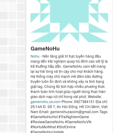
GameNoHu
Nohu
- Nền tảng giải trí trực tuyến hàng đầu
mang đến trải nghiệm quay hũ đỉnh cao với tỷ lệ
trả thưởng hấp dẫn. GameNoHu cam kết mang
lại sự hài lòng và tin cậy cho mọi khách hàng.
Hệ thống máy chủ mạnh mẽ đảm bảo đường
truyền luôn ổn định và không xảy ra tình trạng
giật lag. Chúng tôi tích hợp nhiều phương thức
thanh toán linh hoạt giúp người dùng thực hiện
giao dịch nạp rút chỉ trong vài phút. Website:
gamenohu.za.com
Phone: 0927384151 Địa chỉ:
25/14A Đ. Số 7, An Hội Đông, Hồ Chí Minh, Việt
Nam Email: gamenohuzacom@gmail.com Tags:
#GameNoHuHot #TraiNghiemGame
#ReviewGameNoHu #GameNoHuVN
#NoHuMoiNhat #SlotOnline
#GameNoHuUpdate