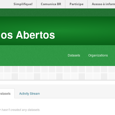
Simplifique!
Comunica BR
Participe
Acesso à infor
dos Abertos
Datasets
Organizations
atasets
Activity Stream
 hasn't created any datasets.