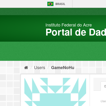
Skip
BRASIL
to
content
Instituto Federal do Acre
Portal de Da
Users
GameNoHu
D
User