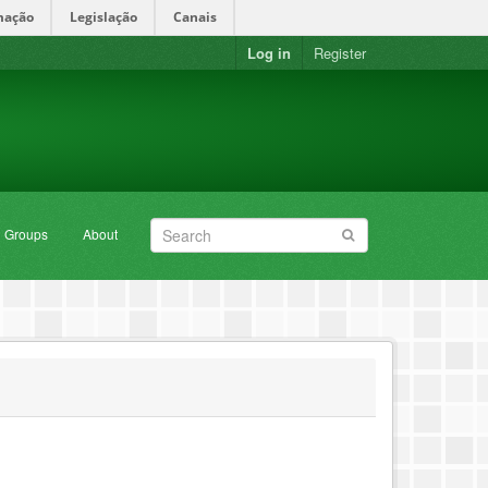
mação
Legislação
Canais
Log in
Register
Groups
About