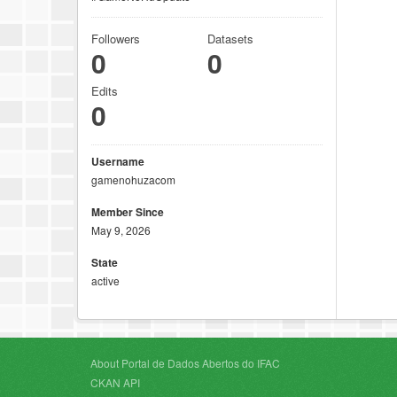
Followers
Datasets
0
0
Edits
0
Username
gamenohuzacom
Member Since
May 9, 2026
State
active
About Portal de Dados Abertos do IFAC
CKAN API