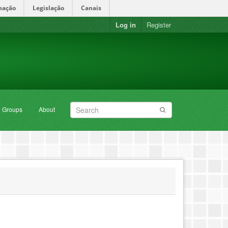
mação
Legislação
Canais
Log in
Register
Groups
About