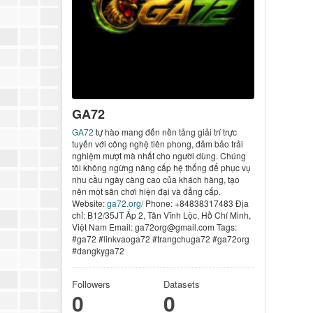
GA72
GA72
tự hào mang đến nền tảng giải trí trực
tuyến với công nghệ tiên phong, đảm bảo trải
nghiệm mượt mà nhất cho người dùng. Chúng
tôi không ngừng nâng cấp hệ thống để phục vụ
nhu cầu ngày càng cao của khách hàng, tạo
nên một sân chơi hiện đại và đẳng cấp.
Website:
ga72.org/
Phone: +84838317483 Địa
chỉ: B12/35JT Ấp 2, Tân Vĩnh Lộc, Hồ Chí Minh,
Việt Nam Email: ga72org@gmail.com Tags:
#ga72 #linkvaoga72 #trangchuga72 #ga72org
#dangkyga72
Followers
Datasets
0
0