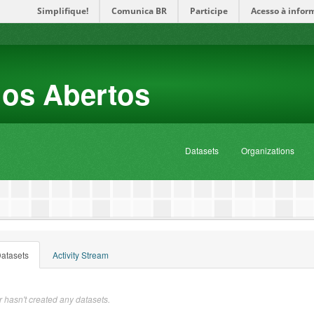
Simplifique!
Comunica BR
Participe
Acesso à infor
dos Abertos
Datasets
Organizations
atasets
Activity Stream
 hasn't created any datasets.