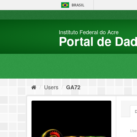
Skip
BRASIL
to
content
Instituto Federal do Acre
Portal de Da
Users
GA72
D
User