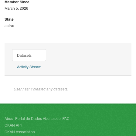
Member Since
March 5, 2026
State
active
Datasets
Activity Stream
User hasn't created any datasets.
About Portal de Dados Abertos do IFAC
CKAN API
CKAN Association