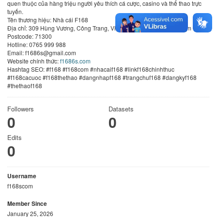
quen thuộc của hàng triệu người yêu thích cá cược, casino và thể thao trực
tuyến.
Tên thương hiệu: Nhà cái F168
Địa chỉ: 309 Hùng Vương, Công Trang, Việt Trì, Hồ Chí Minh, Việt Nam
Postcode: 71300
Hotline: 0765 999 988
Email: f1686s@gmail.com
Website chính thức:
f1686s.com
Hashtag SEO: #f168 #f168com #nhacaif168 #linkf168chinhthuc
#f168cacuoc #f168thethao #dangnhapf168 #trangchuf168 #dangkyf168
#thethaof168
Followers
Datasets
0
0
Edits
0
Username
f168scom
Member Since
January 25, 2026