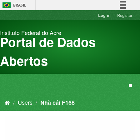
Skip
BRASIL
to
content
Log in
Register
Simplifique!
Comunica BR
Instituto Federal do Acre
Participe
Portal de Dados
Acesso à informação
Legislação
Abertos
Canais
Users
Nhà cái F168