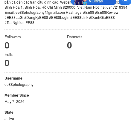
bắn cá đến các trận cầu đỉnh cao. Website:
ee88.photography/
Địa chỉ: 30a
Bình Hòa 1, Bình Hòa, Hồ Chí Minh 820000, Việt Nam Hotline: 0947218394
Email: ee88photography@gmail.com Hashtags: #EE88 #EE88Review
#EE88LaGi #DangKyEE88 #EE88Login #EE88Link #DanhGiaEE88
#TraiNghiemEE88
Followers
Datasets
0
0
Edits
0
Username
ee88photography
Member Since
May 7, 2026
State
active