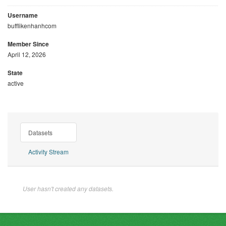
Username
bufflikenhanhcom
Member Since
April 12, 2026
State
active
Datasets
Activity Stream
User hasn't created any datasets.