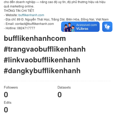
cho đến doanh nghiệp — nâng cao độ uy tín, độ phủ thương hiệu và hiệu
quả marketing online.
THÔNG TIN CHI TIẾT:
- Website:
bufflikenhanh.com
- Địa chỉ: 89 Đ. Nguyễn Thái Học, Trảng Dài, Biên Hòa, Đồng Nai, Việt Nam
- Email: contact@bufflikenhanh.com
- Hotline: 0824717777
bufflikenhanhcom
#trangvaobufflikenhanh
#linkvaobufflikenhanh
#dangkybufflikenhanh
Followers
Datasets
0
0
Edits
0