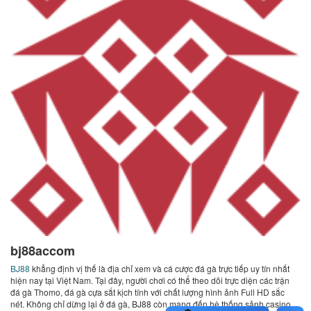
bj88accom
BJ88
khẳng định vị thế là địa chỉ xem và cá cược đá gà trực tiếp uy tín nhất
hiện nay tại Việt Nam. Tại đây, người chơi có thể theo dõi trực diện các trận
đá gà Thomo, đá gà cựa sắt kịch tính với chất lượng hình ảnh Full HD sắc
nét. Không chỉ dừng lại ở đá gà, BJ88 còn mang đến hệ thống sảnh casino