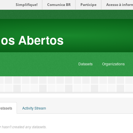
Simplifique!
Comunica BR
Participe
Acesso à infor
dos Abertos
Datasets
Organizations
atasets
Activity Stream
 hasn't created any datasets.