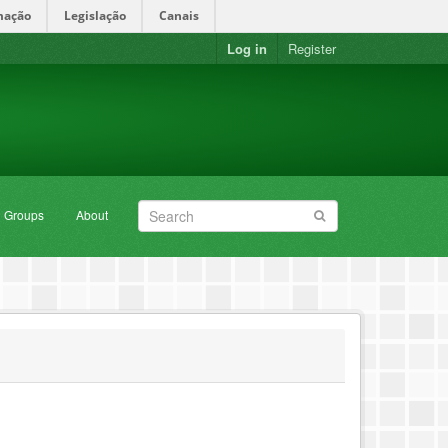
mação
Legislação
Canais
Log in
Register
Groups
About