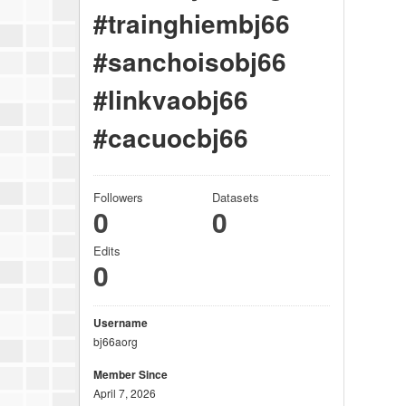
#trainghiembj66
#sanchoisobj66
#linkvaobj66
#cacuocbj66
Followers
Datasets
0
0
Edits
0
Username
bj66aorg
Member Since
April 7, 2026