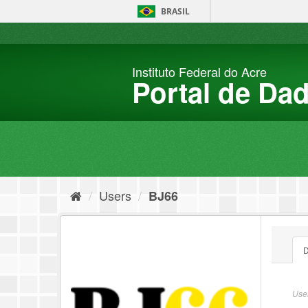
Skip
BRASIL
to
content
Instituto Federal do Acre
Portal de Da
Users
BJ66
D
User