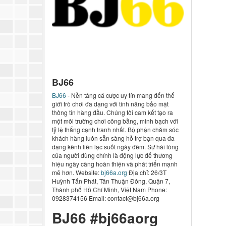
BJ66
BJ66
- Nền tảng cá cược uy tín mang đến thế
giới trò chơi đa dạng với tính năng bảo mật
thông tin hàng đầu. Chúng tôi cam kết tạo ra
một môi trường chơi công bằng, minh bạch với
tỷ lệ thắng cạnh tranh nhất. Bộ phận chăm sóc
khách hàng luôn sẵn sàng hỗ trợ bạn qua đa
dạng kênh liên lạc suốt ngày đêm. Sự hài lòng
của người dùng chính là động lực để thương
hiệu ngày càng hoàn thiện và phát triển mạnh
mẽ hơn. Website:
bj66a.org
Địa chỉ: 26/3T
Huỳnh Tấn Phát, Tân Thuận Đông, Quận 7,
Thành phố Hồ Chí Minh, Việt Nam Phone:
0928374156 Email: contact@bj66a.org
BJ66 #bj66aorg