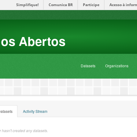
Simplifique!
Comunica BR
Participe
Acesso à infor
dos Abertos
Datasets
Organizations
atasets
Activity Stream
 hasn't created any datasets.