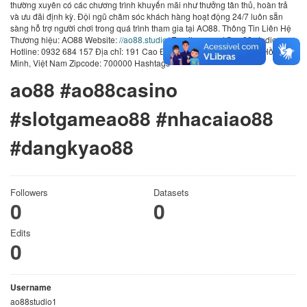
thường xuyên có các chương trình khuyến mãi như thưởng tân thủ, hoàn trả
và ưu đãi định kỳ. Đội ngũ chăm sóc khách hàng hoạt động 24/7 luôn sẵn
sàng hỗ trợ người chơi trong quá trình tham gia tại AO88. Thông Tin Liên Hệ
Thương hiệu: AO88 Website:
//ao88.studio/
Email: support@ao88.studio
Hotline: 0932 684 157 Địa chỉ: 191 Cao Đạt, Phường 1, Quận 5, Tp. Hồ Chí
Minh, Việt Nam Zipcode: 700000 Hashtags
ao88 #ao88casino
#slotgameao88 #nhacaiao88
#dangkyao88
Followers
Datasets
0
0
Edits
0
Username
ao88studio1