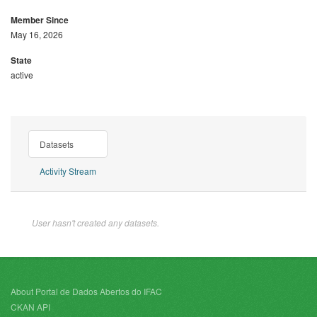
Member Since
May 16, 2026
State
active
Datasets
Activity Stream
User hasn't created any datasets.
About Portal de Dados Abertos do IFAC
CKAN API