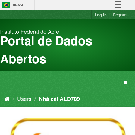
Skip
BRASIL
to
content
Log in
Register
Simplifique!
Comunica BR
Instituto Federal do Acre
Participe
Portal de Dados
Acesso à informação
Legislação
Abertos
Canais
Users
Nhà cái ALO789