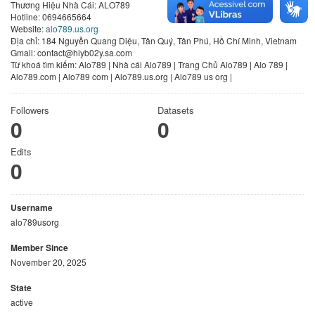
Thương Hiệu Nhà Cái: ALO789
Hotline: 0694665664
Website:
alo789.us.org
Địa chỉ: 184 Nguyễn Quang Diệu, Tân Quý, Tân Phú, Hồ Chí Minh, Vietnam
Gmail: contact@hiyb02y.sa.com
Từ khoá tìm kiếm: Alo789 | Nhà cái Alo789 | Trang Chủ Alo789 | Alo 789 |
Alo789.com | Alo789 com | Alo789.us.org | Alo789 us org |
Followers
Datasets
0
0
Edits
0
Username
alo789usorg
Member Since
November 20, 2025
State
active