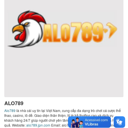
ALO789
Alo789
là nhà cái uy tín tại Việt Nam, cung cấp đa dạng trò chơi cá cược thể
thao, casino, lô đề. Giao diện thân thiện, tỷ lệ trả thưởng cao và dịch vụ
khách hàng 24/7 giúp người chơi yên tâm giải trí, kiếm tiền an toàn và hiệu
quả. Website:
alo789.jpn.com
Email: alo789jpncom@gmail.com Hotline: