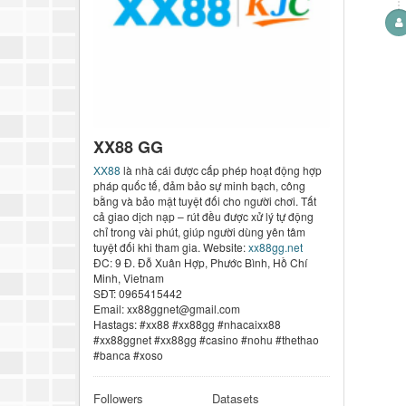
XX88 GG
XX88
là nhà cái được cấp phép hoạt động hợp
pháp quốc tế, đảm bảo sự minh bạch, công
bằng và bảo mật tuyệt đối cho người chơi. Tất
cả giao dịch nạp – rút đều được xử lý tự động
chỉ trong vài phút, giúp người dùng yên tâm
tuyệt đối khi tham gia. Website:
xx88gg.net
ĐC: 9 Đ. Đỗ Xuân Hợp, Phước Bình, Hồ Chí
Minh, Vietnam
SĐT: 0965415442
Email: xx88ggnet@gmail.com
Hastags: #xx88 #xx88gg #nhacaixx88
#xx88ggnet #xx88gg #casino #nohu #thethao
#banca #xoso
Followers
Datasets