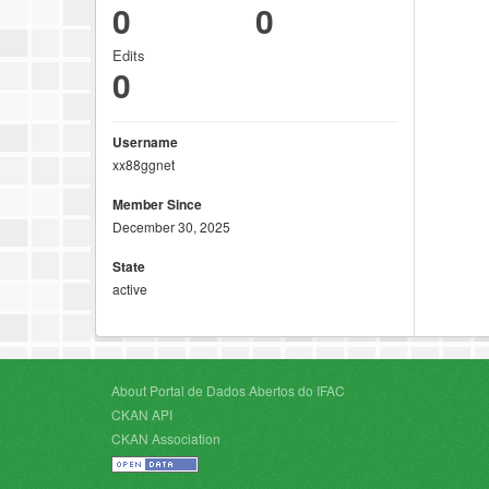
0
0
Edits
0
Username
xx88ggnet
Member Since
December 30, 2025
State
active
About Portal de Dados Abertos do IFAC
CKAN API
CKAN Association