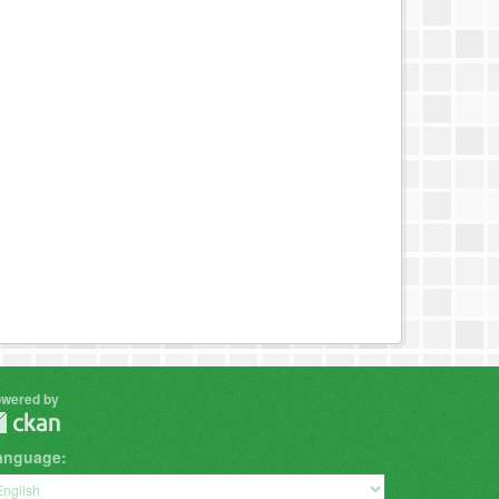
wered by
anguage