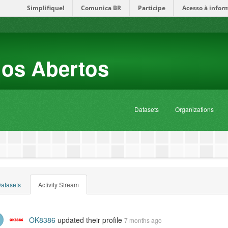
Simplifique!
Comunica BR
Participe
Acesso à infor
dos Abertos
Datasets
Organizations
atasets
Activity Stream
OK8386
updated their profile
7 months ago