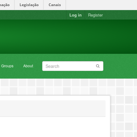
mação
Legislação
Canais
Log in
Register
Groups
About