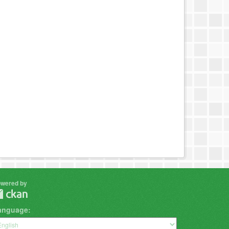
wered by
anguage