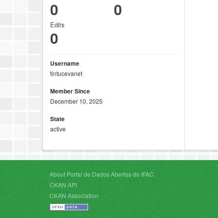
0
0
Edits
0
Username
tintucevanet
Member Since
December 10, 2025
State
active
About Portal de Dados Abertos do IFAC
CKAN API
CKAN Association