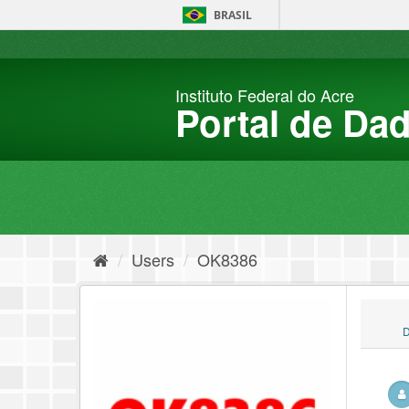
Skip
BRASIL
to
content
Instituto Federal do Acre
Portal de Da
Users
OK8386
D