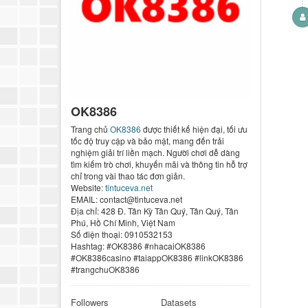
OK8386
Trang chủ
OK8386
được thiết kế hiện đại, tối ưu
tốc độ truy cập và bảo mật, mang đến trải
nghiệm giải trí liền mạch. Người chơi dễ dàng
tìm kiếm trò chơi, khuyến mãi và thông tin hỗ trợ
chỉ trong vài thao tác đơn giản.
Website:
tintuceva.net
EMAIL: contact@tintuceva.net
Địa chỉ: 428 Đ. Tân Kỳ Tân Quý, Tân Quý, Tân
Phú, Hồ Chí Minh, Việt Nam
Số điện thoại: 0910532153
Hashtag: #OK8386 #nhacaiOK8386
#OK8386casino #taiappOK8386 #linkOK8386
#trangchuOK8386
Followers
Datasets