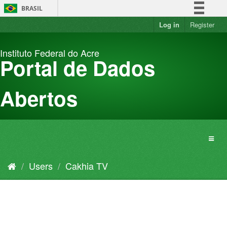
Skip
BRASIL
to
content
Log in
Register
Simplifique!
Comunica BR
Instituto Federal do Acre
Participe
Portal de Dados
Acesso à informação
Legislação
Abertos
Canais
Users
Cakhia TV