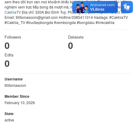
xem theo dõi trọn vẹn mọi khoảnh khắc kịch tính. CakhiaTV mang đến trải
nghiệm xem trực tiếp bóng đá mượt mà, miễn phí. Thông tin liên hệ Website:
CakhiaTV
Địa chỉ: 320A Bùi Đình Tuý, Phường 24, Bình Thạnh, Hồ Chí Minh
Email: tillitomascom@gmail.com Hotline:0385411014 Hastags: #CakhiaTV
#Cakhia_TV #tructiepbongda #xembongda #bongdalu #linkcakhia
Followers
Datasets
0
0
Edits
0
Username
tillitomascom
Member Since
February 10, 2026
State
active