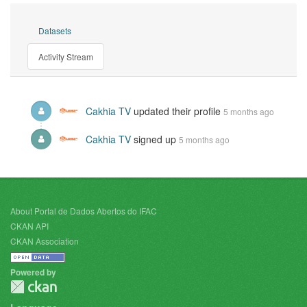
Datasets
Activity Stream
Cakhia TV
updated their profile
5 months ago
Cakhia TV
signed up
5 months ago
About Portal de Dados Abertos do IFAC
CKAN API
CKAN Association
Powered by