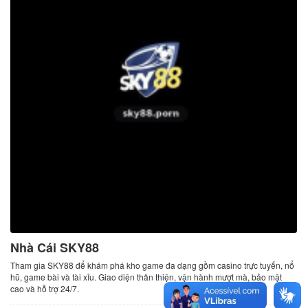
Nhà Cái SKY88
Tham gia SKY88 để khám phá kho game đa dạng gồm casino trực tuyến, nổ
hũ, game bài và tài xỉu. Giao diện thân thiện, vận hành mượt mà, bảo mật
cao và hỗ trợ 24/7.