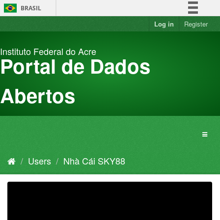
Skip
BRASIL
to
content
Log in
Register
Simplifique!
Comunica BR
Instituto Federal do Acre
Participe
Portal de Dados
Acesso à informação
Legislação
Abertos
Canais
Users
Nhà Cái SKY88